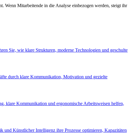
ht. Wenn Mitarbeitende in die Analyse einbezogen werden, steigt ihr
hren Sie, wie klare Strukturen, moderne Technologien und geschulte
räfte durch klare Kommunikation, Motivation und gezielte
anung, klare Kommunikation und ergonomische Arbeitsweisen helfen,
 und Künstlicher Intelligenz ihre Prozesse optimieren, Kapazitäten