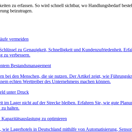
keiten zu erfassen. So wird schnell sichtbar, wo Handlungsbedarf beste
erung beizutragen.
läufe vermeiden
Schlüssel zu Genauigkeit, Schnelligkeit und Kundenzufriedenheit. Erfa
ig zu verbessern.
zientem Bestandsmanagement
rn bei den Menschen, die sie nutzen. Der Artikel zeigt, wie Führungsk
inem echten Werttreiber des Unternehmens machen können.
feld unter Druck
heit im Lager nicht auf der Strecke bleiben. Erfahren Sie, wie gute Pl
 zu halten.
 Kapazitätsauslastung zu optimieren
 wie Lagerhotels in Deutschland mithilfe von Automatisierung, Sensorik