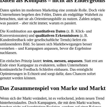
Daten als Kompass – nicht als Endergebnis
Daten spielen im modernen Marketing eine zentrale Rolle. Doch viele
Unternehmen begehen den Fehler, Daten als endgültige Wahrheit zu
betrachten, statt sie als Orientierungshilfe zu nutzen. Zahlen zeigen,
was passiert – aber nicht immer, warum es passiert.
Die Kombination aus
quantitativen Daten
(z. B. Klick- und
Konversionsraten) und
qualitativen Erkenntnissen
(z. B.
Kundenfeedback oder gesellschaftliche Trends) liefert ein
umfassenderes Bild. So lassen sich Marktbewegungen besser
verstehen – und Kampagnen anpassen, bevor die Ergebnisse
nachlassen.
Ein einfaches Prinzip lautet:
testen, messen, anpassen
. Statt erst am
Ende einer Kampagne zu evaluieren, sollten Unternehmen
kontinuierliche Feedback-Schleifen einbauen. Das ermöglicht
Optimierungen in Echtzeit und sorgt dafür, dass Chancen sofort
genutzt werden können.
Das Zusammenspiel von Marke und Markt
Wenn sich der Markt verändert, ist es verlockend, jedem neuen Trend
hinterherzulaufen. Doch Kampagnen, die mit dem Markt wachsen,
beruhen nicht auf kurzfristiger Reaktion, sondern auf einer Balance